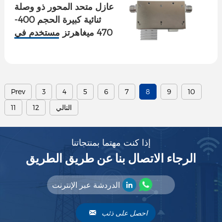
عازل متحد المحور ذو وصلة
ثنائية كبيرة الحجم 400-
470 ميغاهرتز مستخدم في
محول TX
Prev
3
4
5
6
7
8
9
10
التالي
12
11
إذا كنت مهتما بمنتجاتنا
الرجاء الاتصال بنا عن طريق الطريق
الدردشة عبر الإنترنت
احصل على ذئب