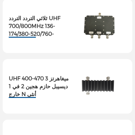
ثلاثي التردد التردد UHF
700/800MHz 136-
174/380-520/760-
896MHz TNC Female
نسخة في كومنز صور
وملفات عن: مترجم ثلاثي
التردد
UHF 400-470 ميغاهرتز 3
ديسيبل حازم هجين 2 في 1
خارج N أنثى