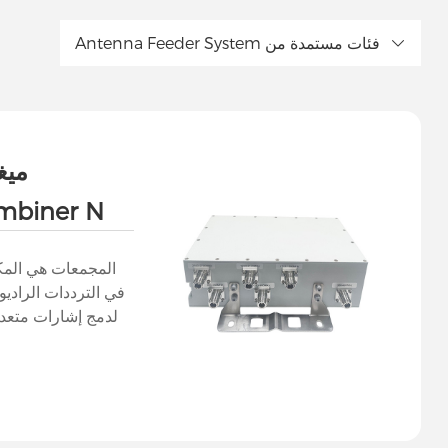
Antenna Feeder System فئات مستمدة من
mbiner N
Female (باللغة الإنجليزية)
المجمعات هي المك
في الترددات الراديو
لدمج إشارات متعدد
الإشارة إلى مخرج
سلامة الإشارة. وهي 
المتزامن لإشارات م
أو خط نقل واحد، وتح