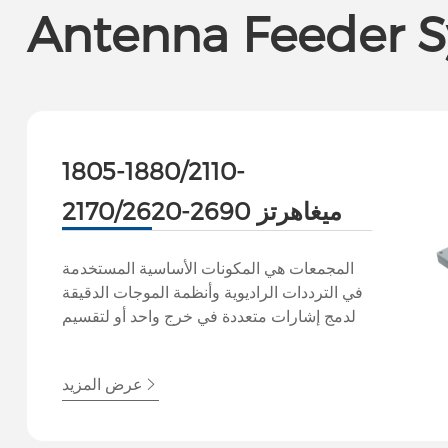
Antenna Feeder 
1805-1880/2110-
2170/2620-2690 ميغاهرتز
تريبليكسير 4.3-10 أنثى
المجمعات هي المكونات الأساسية المستخدمة
في الترددات الراديوية وأنظمة الموجات الدقيقة
لدمج إشارات متعددة في خرج واحد أو لتقسيم
الإشارة إلى مخرجات متعددة مع الحفاظ على
سلامة الإشارة. وهي تمكن الإرسال أو الاستقبال
عرض المزيد
المتزامن لإشارات متعددة باستخدام هوائي واحد
أو خط نقل واحد، وتحسين أداء النظام واستخدام
الطيف.