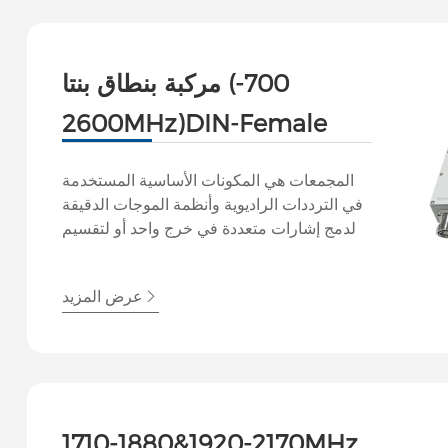
مركبة بنطاق بنتا (700-
2600MHz)DIN-Female
المجمعات هي المكونات الأساسية المستخدمة
في الترددات الراديوية وأنظمة الموجات الدقيقة
لدمج إشارات متعددة في خرج واحد أو لتقسيم
الإشارة إلى مخرجات متعددة مع الحفاظ على
سلامة الإشارة. وهي تمكن الإرسال أو الاستقبال
عرض المزيد
المتزامن لإشارات متعددة باستخدام هوائي واحد
أو خط نقل واحد، وتحسين أداء النظام واستخدام
الطيف.
1710-1880&1920-2170MHz