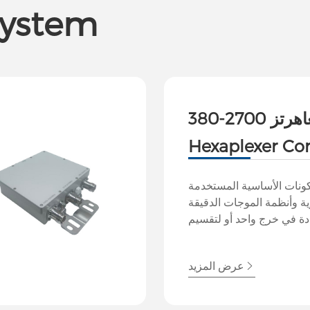
System
380-2700 ميغاهرتز
Hexaplexer Co
ونات الأساسية المستخدمة
ية وأنظمة الموجات الدقيقة
ة في خرج واحد أو لتقسيم
ات متعددة مع الحفاظ على
تمكن الإرسال أو الاستقبال
عرض المزيد
تعددة باستخدام هوائي واحد
سين أداء النظام واستخدام
الطيف.