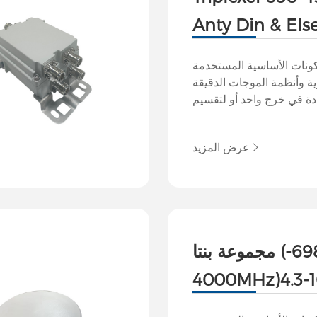
Anty Din & Else
ونات الأساسية المستخدمة
ية وأنظمة الموجات الدقيقة
ة في خرج واحد أو لتقسيم
ات متعددة مع الحفاظ على
تمكن الإرسال أو الاستقبال
عرض المزيد
تعددة باستخدام هوائي واحد
سين أداء النظام واستخدام
الطيف.
مجموعة بنتا (698-