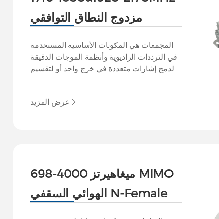
مزدوج النطاق التوافقي
المجمعات هي المكونات الأساسية المستخدمة
في الترددات الراديوية وأنظمة الموجات الدقيقة
لدمج إشارات متعددة في خرج واحد أو لتقسيم
الإشارة إلى مخرجات متعددة مع الحفاظ على
سلامة الإشارة. وهي تمكن الإرسال أو الاستقبال
عرض المزيد
المتزامن لإشارات متعددة باستخدام هوائي واحد
أو خط نقل واحد، وتحسين أداء النظام واستخدام
الطيف.
698-4000 ميغاهيرتز MIMO
الهوائي السقفي N-Female