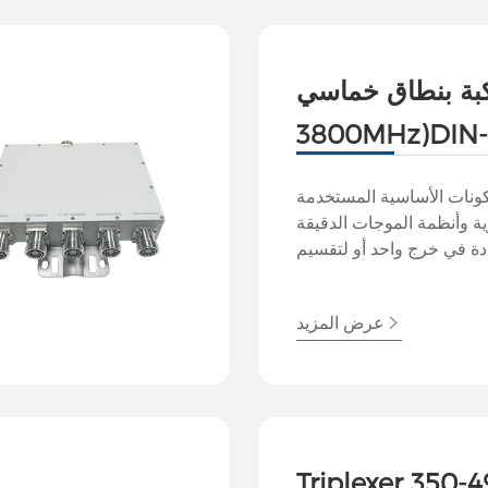
ة بنطاق خماسي (790-
3800MHz)DIN-Female
(باللغة الإنجليزية)
ونات الأساسية المستخدمة
ية وأنظمة الموجات الدقيقة
ة في خرج واحد أو لتقسيم
ات متعددة مع الحفاظ على
تمكن الإرسال أو الاستقبال
عرض المزيد
تعددة باستخدام هوائي واحد
سين أداء النظام واستخدام
الطيف.
Triplexer 350