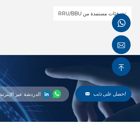
RRU/BBU فئات مستمدة من
احصل على ذئب
الدردشة عبر الإنترن