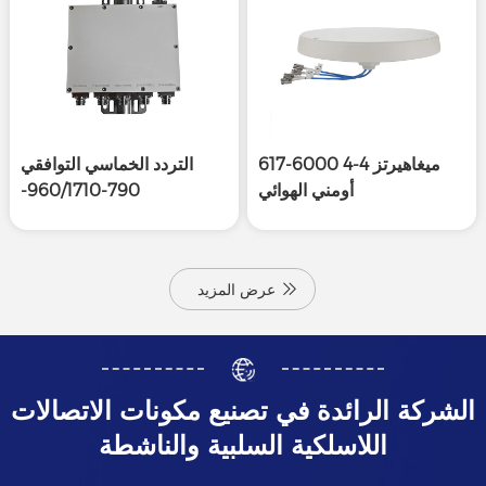
617-6000 ميغاهيرتز 4-4
التردد الخماسي التوافقي
أومني الهوائي
790-960/1710-
1880/1920-2170/2300-
2700/3300-4000
ميغاهرتز
عرض المزيد
الشركة الرائدة في تصنيع مكونات الاتصالات
اللاسلكية السلبية والناشطة