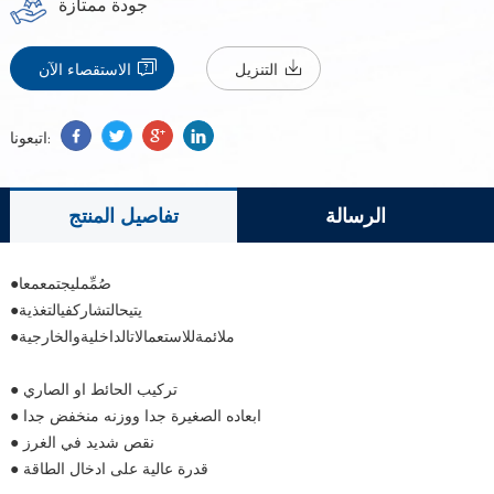
جودة ممتازة
التنزيل
الاستقصاء الآن
اتبعونا:
الرسالة
تفاصيل المنتج
ُمِّمليجتمعمعا
●يتيحالتشاركفيالتغذية
●ملائمةللاستعمالاتالداخليةوالخارجية
● تركيب الحائط او الصاري
● ابعاده الصغيرة جدا ووزنه منخفض جدا
● نقص شديد في الغرز
● قدرة عالية على ادخال الطاقة