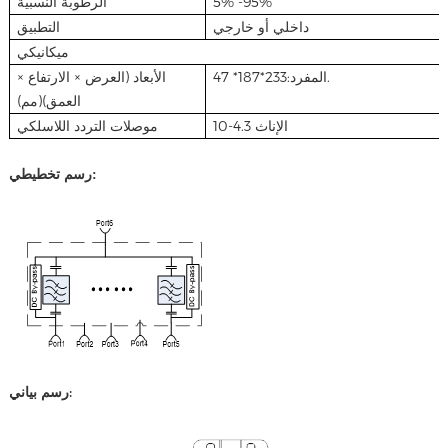
5% -95%
الرطوبة النسبية
داخلي أو خارجي
التطبيق
ميكانيكي
المفرد:233*187* 47.
الأبعاد (العرض × الارتفاع ×
العمق)(مم)
الإناث 4.3-10
موصلات التردد اللاسلكي
رسم تخطيطي:
رسم بياني: