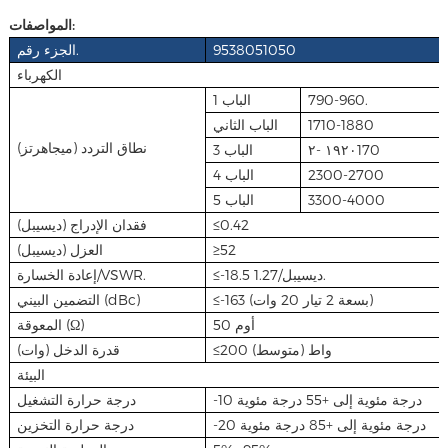
المواصفات:
9538051050
الجزء رقم.
الكهرباء
790-960.
الباب 1
1710-1880
الباب الثاني
نطاق التردد (ميجاهرتز)
١٩٢٠ -٢170
الباب 3
2300-2700
الباب 4
3300-4000
الباب 5
≤0.42
فقدان الإدراج (ديسيبل)
≥52
العزل (ديسيبل)
≤-18.5 ديسيبل/1.27.
إعادة الخسارة/VSWR.
≤-163 (بسعة 2 تيار 20 وات)
التضمين البيني (dBc)
50 أوم
المعوقة (Ω)
≤200 واط (متوسط)
قدرة الدخل (وات)
البيئة
-10 درجة مئوية إلى +55 درجة مئوية
درجة حرارة التشغيل
-20 درجة مئوية إلى +85 درجة مئوية
درجة حرارة التخزين