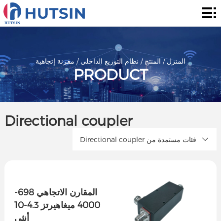
المنزل
المنتج
حول
المنزل
/
المنتج
/
نظام التوزيع الداخلي
/
مقرنة إتجاهية
PRODUCT
الحل
الأخبار
Directional coupler
والأحداث
الاتصال
Directional coupler فئات مستمدة من
المقارن الاتجاهي 698-
4000 ميغاهيرتز 4.3-10
أنثى