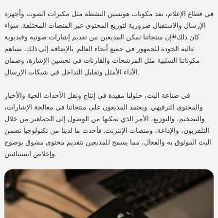
في قطاع الإعلام، تعد مكونات هوتسين النشطة مثل مكبرات الصوت وأجهزة
الإرسال والاستقبال ضرورية لتوزيع المحتوى عبر المنصات المختلفة. سواء
كان ذلك#إن منتجاتنا تمكن المذيعين من تقديم إشارات صوتية وفيديوية
عالية الجودة للجمهور في جميع أنحاء العالم. بالإضافة إلى ذلك، تساهم
مكوناتنا السلبية مثل المرشحات والقارنات في تحسين الإشارة، وضمان
الأداء الأمثل وتقليل التداخل في شبكات الإرسال.
في صناعة البث، حلولنا مفيدة في إنتاج ونقل الأحداث الحية والأخبار
والمحتوى الترفيهي. ويعتمد المذيعون على منتجاتنا في معالجة الإشارات،
والتضخيم، والتوزيع، الأمر الذي يمكنها من الوصول إلى الجماهير من خلال
التلفزيون، والإذاعة، ومنصات الإنترنت. فأحدث ما لدينا من تكنولوجيا تضمن
البث الموثوق به والفعال، مما يسمح للمذيعين بتقديم محتوى مشوق بوضوح
وإخلاص استثنائيين.