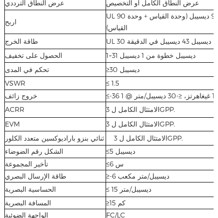
عرض النطاق الكامل أو التخصيص
عرض النطاق الترددي
UL 90 ديسيبل (وحدة مراقبة + وحدة مراقبة)، دي إل 95 ديسيبل (وحدة القياس + وحدة
اربح
القياس)
طاقة الخرج
1~31 ديسيبل خطوة من 1 ديسيبل
الحصول على تخفيف
≥30 ديسيبل
تحكم في المدى
VSWR
≤ 1.5
خروج زائف
الامتثال الكامل ل 3GPP.
ACRR
الامتثال الكامل ل 3GPP.
EVM
الامتثال الكامل ل 3GPP.
ثنائي بنزو باراديوكسين متعدد الكلور
≤5 ديسيبل
الشكل رقم الضوضاء
≤6 س
تأخير المجموعة
≥-6 ديسيبل/متر مكعب
طاقة الإرسال البصري
≤ 15 ديسيبل/متر
الحساسية البصرية
≥15 كم
المسافة البصرية
FC/LC
الواجهة الضوئية