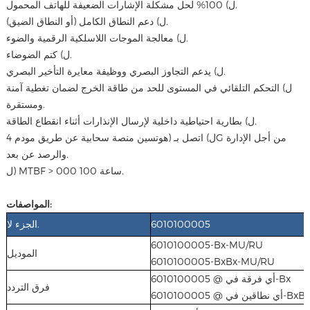
ل) 100% لحل مشكلة الإشارات الضعيفة للهاتف المحمول.
ل) دعم النطاق الكامل (أو النطاق الضيق).
ل) معالجة الموجات اللاسلكية الرقمية والضوء.
ل) كتم الضوضاء.
ل) يدعم التجاوز البصري ووظيفة معايرة التأخير البصري.
ل) التحكم التلقائي في المستوى للحد من طاقة الخرج لضمان تغطية آمنة
ومستقرة.
ل) بطارية احتياطية داخلية لإرسال الإنذارات أثناء انقطاع الطاقة.
ل) اتصل بـ (هوتسين منصة سحابية عن طريق مودم 4G من أجل الإدارة
والرصد عن بعد.
ل) MTBF > 000 100 ساعة.
المواصفات:
6010100005
الجزء لا.
6010100005-Bx-MU/RU
الموديل
6010100005-BxBx-MU/RU
أي فرقة في @ 6010100005-Bx
فرق التردد
أي نطاقين في @ 6010100005-BxBx