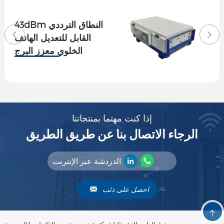
43dBm النطاق الترددي
القابل للتعديل الهاتف
الخلوي معزز البرج
الخارجي مكبر إشارة
المكرر
إذا كنت مهتما بمنتجاتنا
الرجاء الاتصال بنا عن طريق الطريق
الدردشة عبر الإنترنت
احصل على ذئب
حقوق الطبع والنشر © لشركة شينزين هوتسين للتكنولوجيا المحدودة