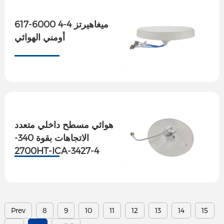
617-6000 ميغاهيرتز 4-4
أومني الهوائي
هوائي مسطح داخلي متعدد
الاتجاهات بقوة 340-
2700HT-ICA-3427-4
(V1.2)
Prev
8
9
10
11
12
13
14
15