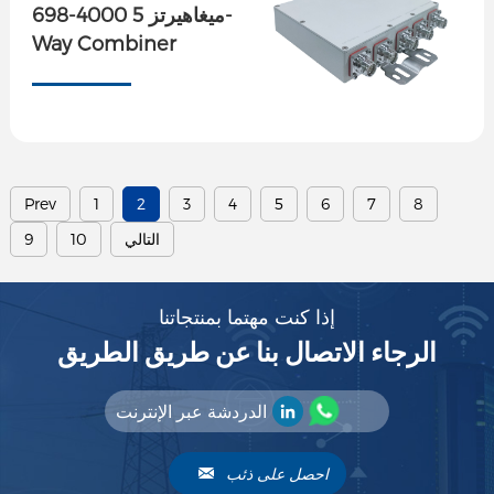
698-4000 ميغاهيرتز 5-
Way Combiner
Prev
1
2
3
4
5
6
7
8
التالي
10
9
إذا كنت مهتما بمنتجاتنا
الرجاء الاتصال بنا عن طريق الطريق
الدردشة عبر الإنترنت
احصل على ذئب