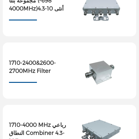
مجموعة بنتا (698-
4000MHz)4.3-10 أنثى
1710-2400&2600-
2700MHz Filter
1710-4000 MHz رباعي
النطاق Combiner 4.3-