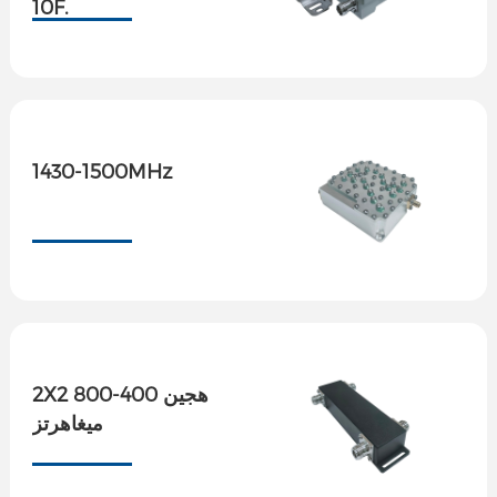
10F.
1430-1500MHz
2X2 هجين 400-800
ميغاهرتز