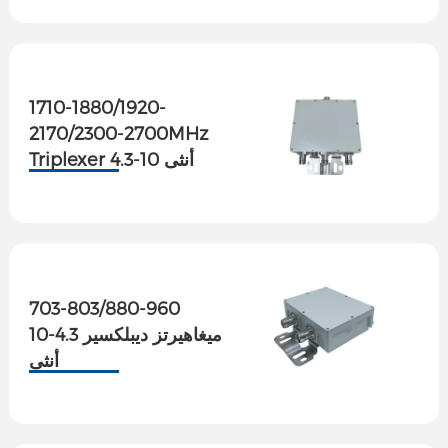
1710-1880/1920-
2170/2300-2700MHz
Triplexer 4.3-10 أنثى
703-803/880-960
ميغاهيرتز ديبلكسير 4.3-10
أنثى