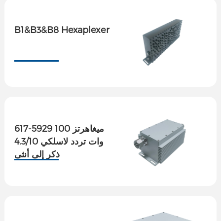
B1&B3&B8 Hexaplexer
617-5929 ميغاهرتز 100
وات تردد لاسلكي 4.3/10
ذكر إلى أنثى