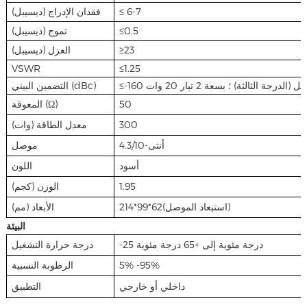
فقدان الإدراج (ديسيبل)
≤ 6-7
تموج (ديسيبل)
≤0.5
العزل (ديسيبل)
≥23
VSWR
≤1.25
التضمين البيني (dBc)
المعوقة (Ω)
50
معدل الطاقة (وات)
300
4.3/10-أنثى
موصل
أسود
اللون
الوزن (كجم)
1.95
214*99*62(استبعاد الموصل)
الأبعاد (مم)
البيئة
-25 درجة مئوية إلى +65 درجة مئوية
درجة حرارة التشغيل
الرطوبة النسبية
5% -95%
داخلي أو خارجي
التطبيق