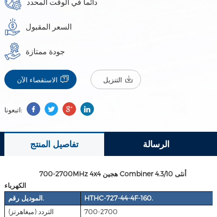
دائما في الوقت المحدد
السعر المقبول
جودة ممتازة
التنزيل
الاستقصاء الآن
اتبعونا:
الرسالة
تفاصيل المنتج
700-2700MHz 4x4 هجين Combiner 4.3/10 أنثى
الكهرباء
الموديل رقم.
HTHC-727-44-4F-160.
التردد (ميغاهرتز)
700-2700