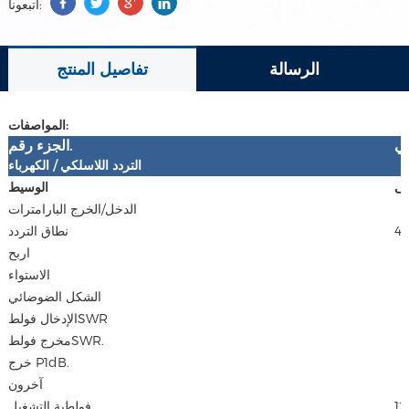
اتبعونا:
الرسالة
تفاصيل المنتج
المواصفات:
ي
الجزء رقم.
التردد اللاسلكي
/
الكهرباء
نى
الوسيط
الدخل/الخرج البارامترات
4
نطاق التردد
اربح
الاستواء
الشكل الضوضائي
الإدخال فولطSWR
مخرج فولطSWR.
خرج P1dB.
آخرون
12
فولطية التشغيل