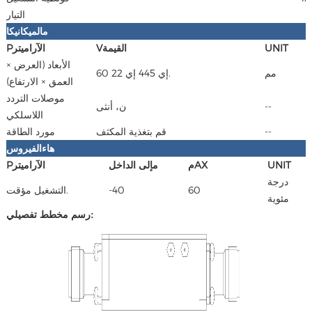
التيار
م
الميكانيكا
NIT
U
القيمة
V
الآراميتر
P
الأبعاد (العرض ×
مم
60 إي 445 إي 22.
العمق × الارتفاع)
موصلات التردد
--
ن، أنثى
اللاسلكي
--
قم بتغذية المكثف
مورد الطاقة
هاء
الفيروس
NIT
U
AX
م
م
إلى الداخل
الآراميتر
P
درجة
60
-40
التشغيل مؤقت.
مئوية
رسم مخطط تفصيلي: